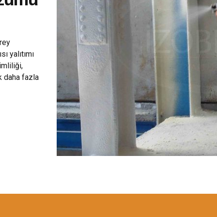
rey
ısı yalıtımı
liliği,
k daha fazla