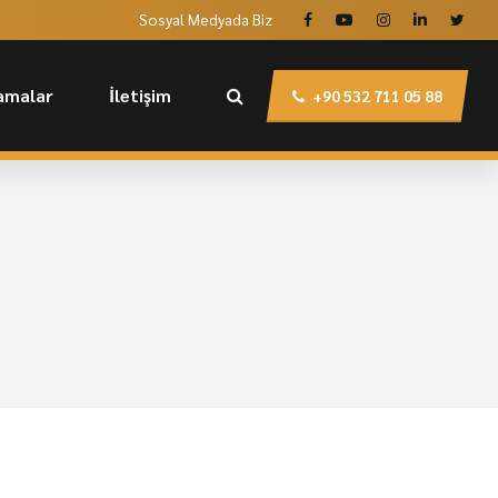
Sosyal Medyada Biz
amalar
İletişim
+90 532 711 05 88