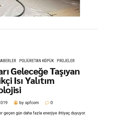
HABERLER
POLIÜRETAN KÖPÜK
PROJELER
arı Geleceğe Taşıyan
kçi Isı Yalıtım
lojisi
2019
by spfcom
0
 geçen gün daha fazla enerjiye ihtiyaç duyuyor.