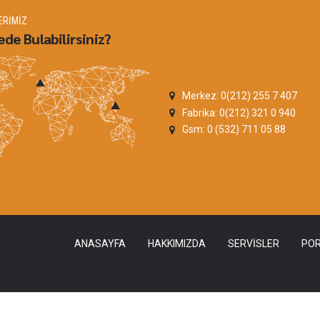
ERİMİZ
ede Bulabilirsiniz?
Merkez: 0(212) 255 7 407
Fabrika: 0(212) 321 0 940
Gsm: 0 (532) 711 05 88
ANASAYFA
HAKKIMIZDA
SERVİSLER
POR