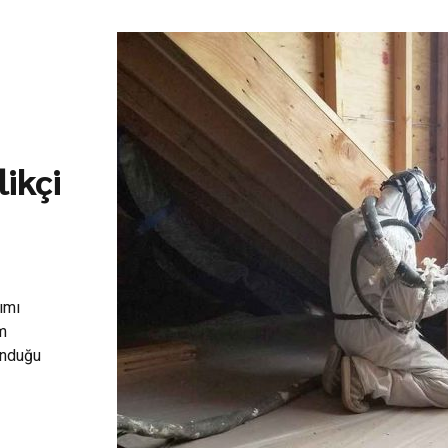
ikçi
tımı
ım
unduğu