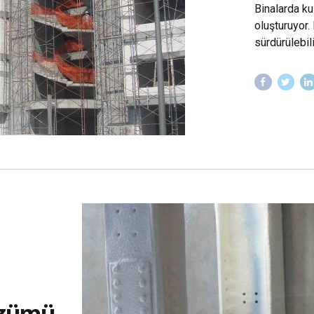
Binalarda kul
oluşturuyor. 
sürdürülebil
özümü