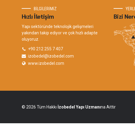
BİLGİLERİMİZ
YERL
Hızlı İletişim
Bizi Ner
Yapı sektöründe teknolojik gelişmeleri
yakından takip ediyor ve çok hızlı adapte
oluyoruz.
+90 212 255 7 407
izobedel@izobedel.com
www.izobedel.com
© 2026 Tüm Hakkı
İzobedel Yapı Uzmanı
na Aittir