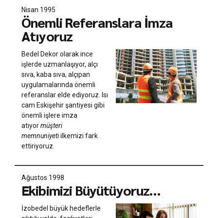
Nisan 1995
Önemli Referanslara İmza
Atıyoruz
Bedel Dekor olarak ince
işlerde uzmanlaşıyor, alçı
sıva, kaba sıva, alçıpan
uygulamalarında önemli
referanslar elde ediyoruz. Isı
cam Eskişehir şantiyesi gibi
önemli işlere imza
atıyor
müşteri
memnuniyeti
ilkemizi fark
ettiriyoruz.
Ağustos 1998
Ekibimizi Büyütüyoruz…
İzobedel büyük hedeflerle