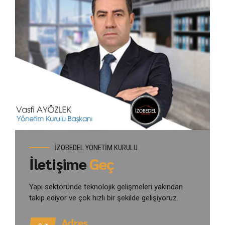
İZOBEDEL YÖNETİM KURULU
İletişime
Geç
Yapı sektöründe teknolojik gelişmeleri yakından
takip ediyor ve çok hızlı bir şekilde gelişiyoruz.
Adres