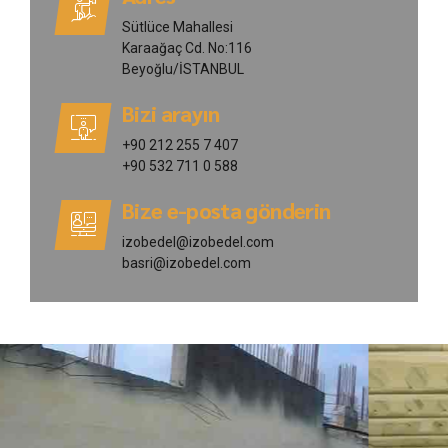
Sütlüce Mahallesi
Karaağaç Cd. No:116
Beyoğlu/İSTANBUL
Bizi arayın
+90 212 255 7 407
+90 532 711 0 588
Bize e-posta gönderin
izobedel@izobedel.com
basri@izobedel.com