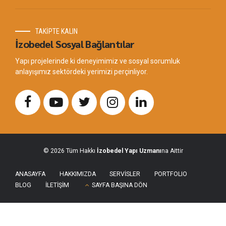
TAKİPTE KALIN
İzobedel Sosyal Bağlantılar
Yapı projelerinde ki deneyimimiz ve sosyal sorumluk
anlayışımız sektördeki yerimizi perçinliyor.
© 2026 Tüm Hakkı
İzobedel Yapı Uzmanı
na Aittir
ANASAYFA
HAKKIMIZDA
SERVİSLER
PORTFOLIO
BLOG
İLETİŞİM
SAYFA BAŞINA DÖN