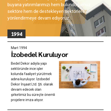
buyana yatırımlarımızı hem bulunduğumuz
sektöre hem de destekleyen sektörlere
yönlendirmeye devam ediyoruz.
1994
Mart 1994
İzobedel Kuruluyor
Bedel Dekor adıyla yapı
sektöründe ince işler
kolunda faaliyet yürütmek
adına kuruluyor. İzobedel
Dekor İnşaat Ltd. Şti. olarak
devam edecek olan
şirketimiz bu süreçte önemli
projelere imza atıyor.