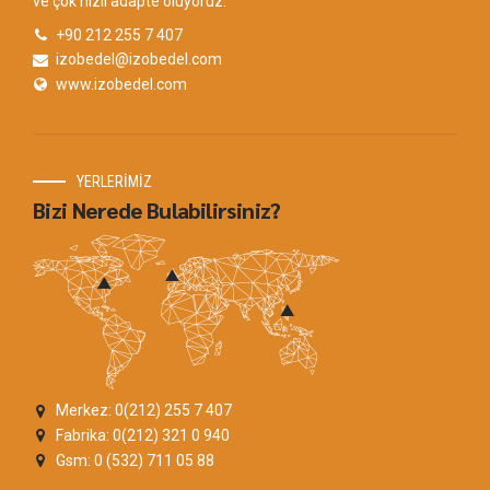
ve çok hızlı adapte oluyoruz.
+90 212 255 7 407
izobedel@izobedel.com
www.izobedel.com
YERLERİMİZ
Bizi Nerede Bulabilirsiniz?
Merkez: 0(212) 255 7 407
Fabrika: 0(212) 321 0 940
Gsm: 0 (532) 711 05 88