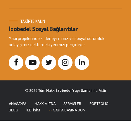
TAKİPTE KALIN
İzobedel Sosyal Bağlantılar
Yapı projelerinde ki deneyimimiz ve sosyal sorumluk
anlayışımız sektördeki yerimizi perçinliyor.
© 2026 Tüm Hakkı
İzobedel Yapı Uzmanı
na Aittir
ANASAYFA
HAKKIMIZDA
SERVİSLER
PORTFOLIO
BLOG
İLETİŞİM
SAYFA BAŞINA DÖN