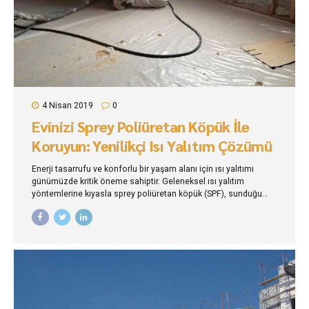
4 Nisan 2019
0
Evinizi Sprey Poliüretan Köpük İle
Koruyun: Yenilikçi Isı Yalıtım Çözümü
Enerji tasarrufu ve konforlu bir yaşam alanı için ısı yalıtımı
günümüzde kritik öneme sahiptir. Geleneksel ısı yalıtım
yöntemlerine kıyasla sprey poliüretan köpük (SPF), sunduğu
birçok avantaj ile öne çıkan yenilikçi bir çözümdür.