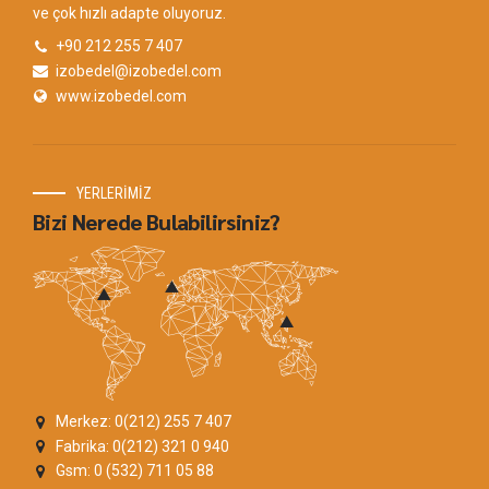
ve çok hızlı adapte oluyoruz.
+90 212 255 7 407
izobedel@izobedel.com
www.izobedel.com
YERLERİMİZ
Bizi Nerede Bulabilirsiniz?
Merkez: 0(212) 255 7 407
Fabrika: 0(212) 321 0 940
Gsm: 0 (532) 711 05 88