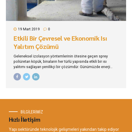
19 Mart 2019
0
Etkili Bir Çevresel ve Ekonomik Isı
Yalıtım Çözümü
Geleneksel izolasyon yöntemlerinin ötesine geçen sprey
poliüretan köpük, binaların her türlü yapısında etkili bir ısı
yalıtımı sağlayan yenilikçi bir çözümdür. Günümüzde enerji
verimliliği, çevresel sürdürülebilirlik ve ekonomik tasarruf
giderek daha fazla önem kazanıyor.
BİLGİLERİMİZ
Hızlı İletişim
Yapı sektöründe teknolojik gelişmeleri yakından takip ediyor