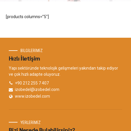
[products columns=”5″]
BİLGİLERİMİZ
Hızlı İletişim
Yapı sektöründe teknolojik gelişmeleri yakından takip ediyor
ve çok hızlı adapte oluyoruz.
+90 212 255 7 407
izobedel@izobedel.com
www.izobedel.com
YERLERİMİZ
Bizi Nerede Bulabilirsiniz?